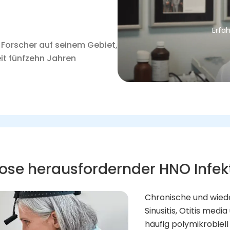
Erfa
r Forscher auf seinem Gebiet,
it fünfzehn Jahren
ose herausfordernder HNO Infek
Chronische und wiede
Sinusitis, Otitis med
häufig polymikrobiel