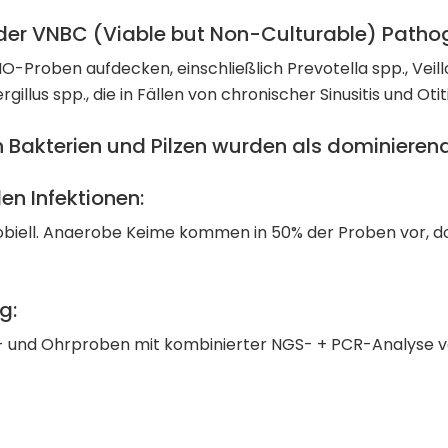
der VNBC (Viable but Non-Culturable) Patho
O-Proben aufdecken, einschließlich Prevotella spp., Veill
illus spp., die in Fällen von chronischer Sinusitis und O
Bakterien und Pilzen wurden als dominierend 
en Infektionen:
iell. Anaerobe Keime kommen in 50% der Proben vor, domi
g:
- und Ohrproben mit kombinierter NGS- + PCR-Analyse ve