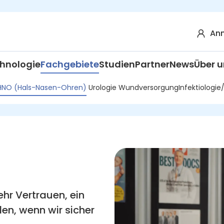
Anm
hnologie
Fachgebiete
Studien
Partner
News
Über u
HNO (Hals-Nasen-Ohren)
Urologie
Wundversorgung
Infektiologi
mehr Vertrauen, ein
n, wenn wir sicher