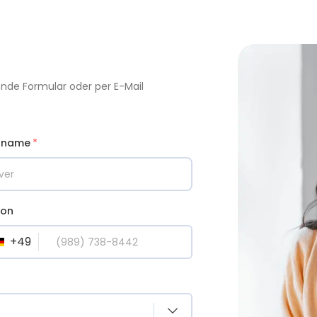
nde Formular oder per E-Mail
hname
*
fon
+
49
DE