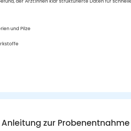
fund, der Ärzt:innen klar strukturierte Daten für schnell
rien und Pilze
irkstoffe
Anleitung zur Probenentnahme