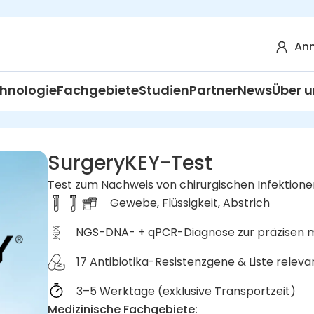
Anm
hnologie
Fachgebiete
Studien
Partner
News
Über u
SurgeryKEY-Test
Test zum Nachweis von chirurgischen Infektione
Gewebe, Flüssigkeit, Abstrich
NGS-DNA- + qPCR-Diagnose zur präzisen mik
17 Antibiotika-Resistenzgene & Liste releva
3–5 Werktage (exklusive Transportzeit)
Medizinische Fachgebiete
: