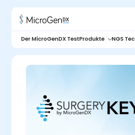
Der MicroGenDX Test
Produkte
NGS Tec